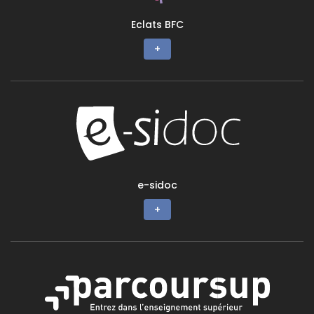
Eclats BFC
+
e-sidoc
+