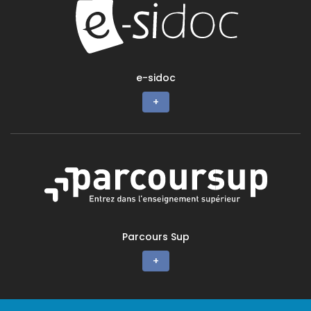
e-sidoc
+
Parcours Sup
+