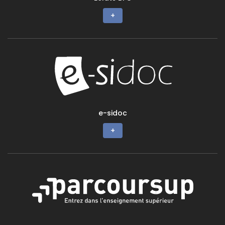
+
e-sidoc
+