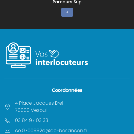
Parcours Sup
+
Coordonnées
4 Place Jacques Brel
70000 Vesoul
03 84 97 03 33
ce.0700882d@ac-besancon.fr