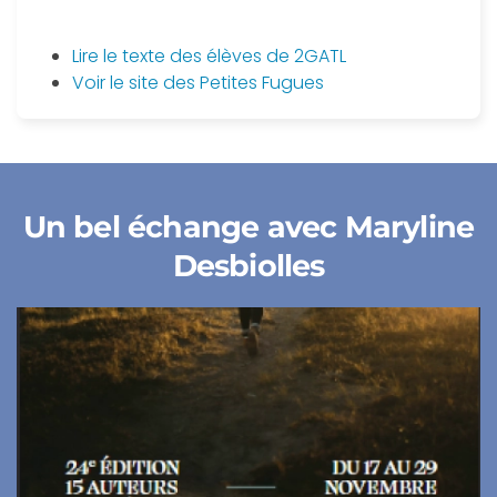
Lire le texte des élèves de 2GATL
Voir le site des Petites Fugues
Un bel échange avec Maryline
Desbiolles
+